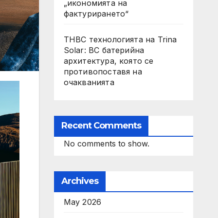
„икономията на
фактурирането“
THBC технологията на Trina
Solar: BC батерийна
архитектура, която се
противопоставя на
очакванията
Recent Comments
No comments to show.
Archives
May 2026