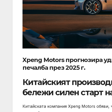
Xpeng Motors прогнозира уд
печалба през 2025 г.
Китайският производ
бележи силен старт н
Китайската компания Xpeng Motors обяви, ч