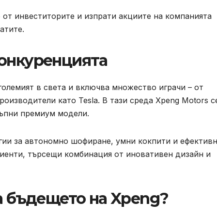
 от инвеститорите и изпрати акциите на компанията
атите.
конкуренцията
големият в света и включва множество играчи – от
изводители като Tesla. В тази среда Xpeng Motors с
тъпни премиум модели.
гии за автономно шофиране, умни кокпити и ефектив
лиенти, търсещи комбинация от иновативен дизайн и
за бъдещето на Xpeng?