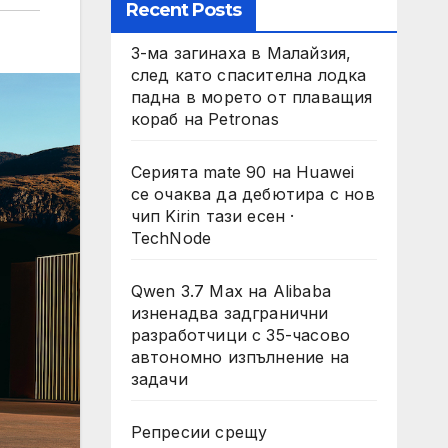
Recent Posts
3-ма загинаха в Малайзия,
след като спасителна лодка
падна в морето от плаващия
кораб на Petronas
Серията mate 90 на Huawei
се очаква да дебютира с нов
чип Kirin тази есен ·
TechNode
Qwen 3.7 Max на Alibaba
изненадва задгранични
разработчици с 35-часово
автономно изпълнение на
задачи
Репресии срещу