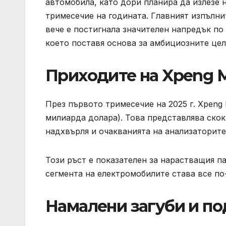
автомобила, като дори планира да излезе 
тримесечие на годината. Главният изпълни
вече е постигнала значителен напредък по
което поставя основа за амбициозните цел
Приходите на Xpeng Mo
През първото тримесечие на 2025 г. Xpeng 
милиарда долара). Това представлява скок
надхвърля и очакванията на анализаторите
Този ръст е показателен за нарастващия п
сегмента на електромобилите става все по
Намалени загуби и п