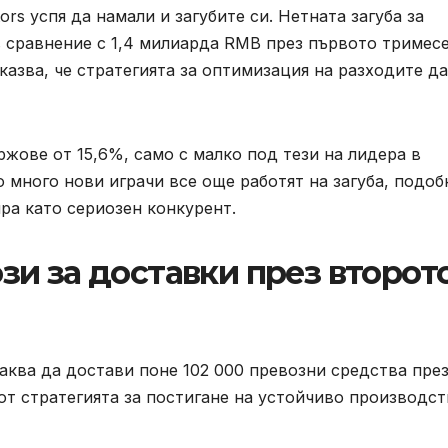
s успя да намали и загубите си. Нетната загуба за
в сравнение с 1,4 милиарда RMB през първото тримес
оказва, че стратегията за оптимизация на разходите д
жове от 15,6%, само с малко под тези на лидера в
то много нови играчи все още работят на загуба, подоб
ира като сериозен конкурент.
и за доставки през второт
аква да достави поне 102 000 превозни средства пре
 от стратегията за постигане на устойчиво производст