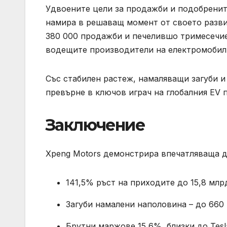
Удвоените цели за продажби и подобрените
намира в решаващ момент от своето развит
380 000 продажби и печелившо тримесечие 
водещите производители на електромобили
Със стабилен растеж, намаляващи загуби и
превърне в ключов играч на глобалния EV п
Заключение
Xpeng Motors демонстрира впечатляваща 
141,5% ръст на приходите до 15,8 млр
Загуби намалени наполовина – до 660
Брутни маржове 15,6%, близки до Tesl