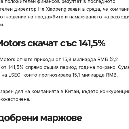
на положителен финансов резултат в последното
телен директор He Xiaopeng заяви в сряда, че компан
 отношение на продажбите и намаляването на разходи
и.
tors скачат със 141,5%
Motors отчете приходи от 15,8 милиарда RMB (2,2
 от 141,5% спрямо същия период година по-рано. Сум
 на LSEG, които прогнозираха 15,1 милиарда RMB.
азарен дял на компанията в Китай, където конкуренци
-ожесточена.
одобрени маржове