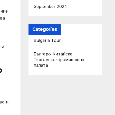
September 2024
ечие
ава
Categories
Bulgaria Tour
ни
Българо-Китайска
Търговско-промишлена
палaта
о
з
во и