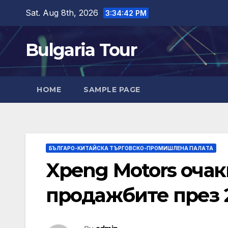
Skip
Sat. Aug 8th, 2026
3:34:44 PM
to
content
Bulgaria Tour
HOME
SAMPLE PAGE
БЪЛГАРО-КИТАЙСКА ТЪРГОВСКО-ПРОМИШЛЕНА ПАЛAТА
Xpeng Motors очак
продажбите през 2