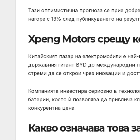
Тази оптимистична прогноза се прие добре
нагоре с 13% след публикуването на резулт
Xpeng Motors срещу 
Китайският пазар на електромобили е най-
държавния гигант BYD до международни про
стреми да се открои чрез иновации и дос
Компанията инвестира сериозно в техноло
батерии, което ѝ позволява да привлича к
конкурентна цена.
Какво означава това 