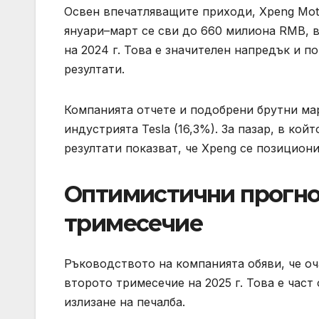
Освен впечатляващите приходи, Xpeng Motor
януари–март се сви до 660 милиона RMB, 
на 2024 г. Това е значителен напредък и п
резултати.
Компанията отчете и подобрени брутни мар
индустрията Tesla (16,3%). За пазар, в кой
резултати показват, че Xpeng се позицион
Оптимистични прогноз
тримесечие
Ръководството на компанията обяви, че оч
второто тримесечие на 2025 г. Това е част
излизане на печалба.