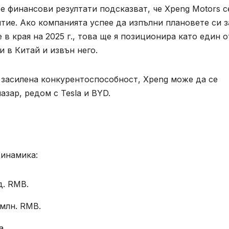
 финансови резултати подсказват, че Xpeng Motors с
ие. Ако компанията успее да изпълни плановете си з
в края на 2025 г., това ще я позиционира като един о
 в Китай и извън него.
 засилена конкурентоспособност, Xpeng може да се
азар, редом с Tesla и BYD.
динамика:
д. RMB.
 млн. RMB.
a.