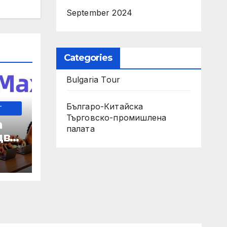
September 2024
Categories
Bulgaria Tour
Българо-Китайска
-
Търговско-промишлена
а
палaта
два
 35-
мно