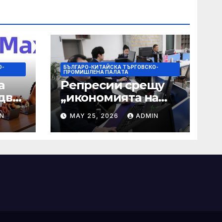
О-
БЪЛГАРО-КИТАЙСКА ТЪРГОВСКО-
ПРОМИШЛЕНА ПАЛAТА
а
Репресии срещу
два
„икономията на
фактурирането“
N
MAY 25, 2026
ADMIN
 35-
мно
а