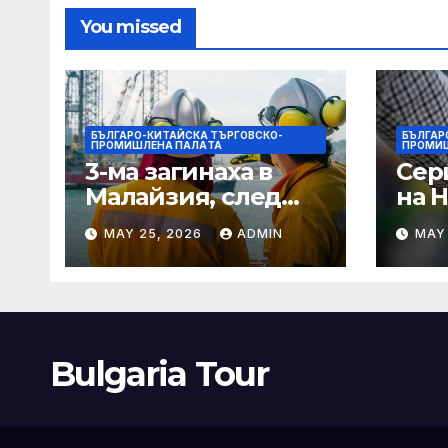
You missed
БЪЛГАРО-КИТАЙСКА ТЪРГОВСКО-
БЪЛГАР
ПРОМИШЛЕНА ПАЛAТА
ПРОМИ
3-ма загинаха в
Сер
Малайзия, след
на 
като спасителна
оча
MAY 25, 2026
ADMIN
MAY
лодка падна в
деб
морето от
чип 
плаващия кораб на
· T
Petronas
Bulgaria Tour