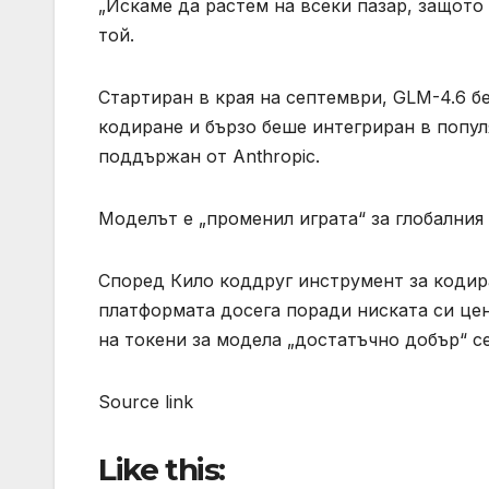
„Искаме да растем на всеки пазар, защото
той.
Стартиран в края на септември, GLM-4.6 б
кодиране и бързо беше интегриран в популя
поддържан от Anthropic.
Моделът е „променил играта“ за глобалния б
Според Кило коддруг инструмент за кодир
платформата досега поради ниската си цен
на токени за модела „достатъчно добър“ се
Source link
Like this: