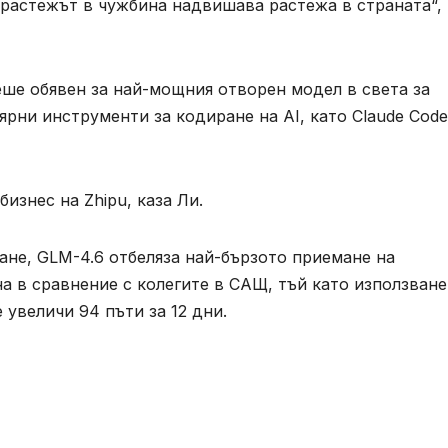
 растежът в чужбина надвишава растежа в страната“, 
еше обявен за най-мощния отворен модел в света за
рни инструменти за кодиране на AI, като Claude Code
изнес на Zhipu, каза Ли.
ане, GLM-4.6 отбеляза най-бързото приемане на
а в сравнение с колегите в САЩ, тъй като използван
 увеличи 94 пъти за 12 дни.