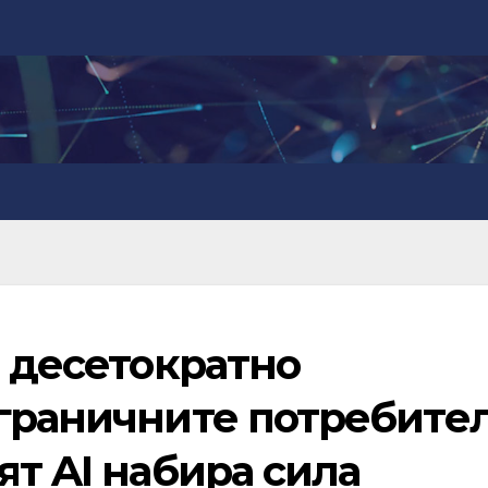
а десетократно
дграничните потребител
ят AI набира сила