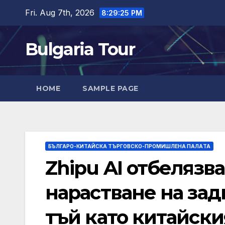
Skip
Fri. Aug 7th, 2026
8:29:26 PM
to
content
Bulgaria Tour
HOME
SAMPLE PAGE
БЪЛГАРО-КИТАЙСКА ТЪРГОВСКО-ПРОМИШЛЕНА ПАЛAТА
Zhipu AI отбелязв
нарастване на за
тъй като китайски