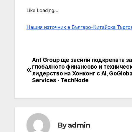
Like Loading…
Нашия източник е Българо-Китайска Търг
Ant Group ще засили подкрепата за
Post
глобалното финансово и техничес
navigation
лидерство на Хонконг с AI, GoGloba
Services · TechNode
By
admin