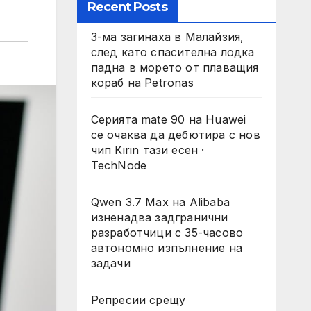
Recent Posts
3-ма загинаха в Малайзия,
след като спасителна лодка
падна в морето от плаващия
кораб на Petronas
Серията mate 90 на Huawei
се очаква да дебютира с нов
чип Kirin тази есен ·
TechNode
Qwen 3.7 Max на Alibaba
изненадва задгранични
разработчици с 35-часово
автономно изпълнение на
задачи
Репресии срещу