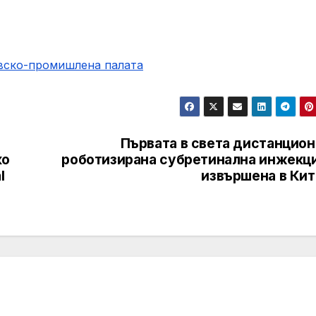
овско-промишлена палaта
Първата в света дистанцион
ко
роботизирана субретинална инжекци
l
извършена в Кит