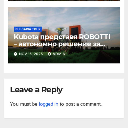
изплащането на
българската си пенсия
BULGARIA TOUR
Kubota представя ROBOTTI
– автономно решение за
ефективно
NOV 15, 2025
ADMIN
зеленчукопроизводство и
редови култури
Leave a Reply
You must be
logged in
to post a comment.