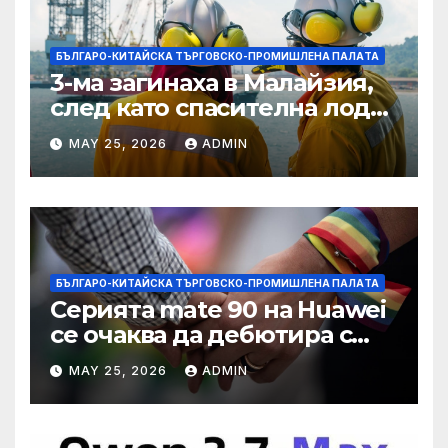
БЪЛГАРО-КИТАЙСКА ТЪРГОВСКО-ПРОМИШЛЕНА ПАЛAТА
3-ма загинаха в Малайзия,
след като спасителна лодка
падна в морето от
MAY 25, 2026
ADMIN
плаващия кораб на
Petronas
БЪЛГАРО-КИТАЙСКА ТЪРГОВСКО-ПРОМИШЛЕНА ПАЛAТА
Серията mate 90 на Huawei
се очаква да дебютира с
нов чип Kirin тази есен ·
MAY 25, 2026
ADMIN
TechNode