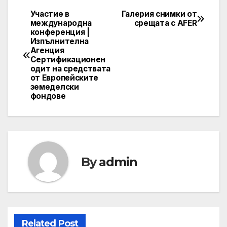
Участие в
Галерия снимки от
Post
международна
срещата с AFER
конференция |
navigation
Изпълнителна
Агенция
Сертификационен
одит на средствата
от Европейските
земеделски
фондове
By
admin
Related Post